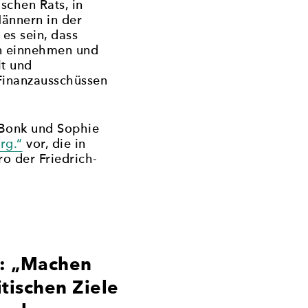
ischen Rats, in
ännern in der
es sein, dass
n einnehmen und
lt und
 Finanzausschüssen
 Bonk und Sophie
rg.“
vor, die in
 der Friedrich-
: „Machen
itischen Ziele