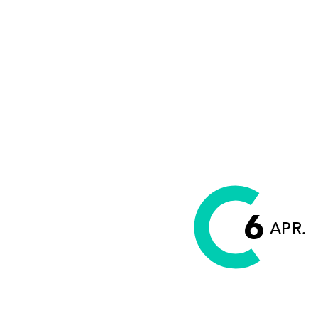
6
APR.