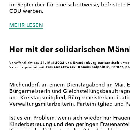
im September für eine schrittweise, befristete 
CDU werben.
„KOMMT
MEHR LESEN
IM
SEPTEMBER
DIE
Her mit der solidarischen Männl
FRAUENQUOTE
IN
31. Mai 2022
Brandenburg paritaetisch
Veröffentlicht am
von
unte
DER
Frauennetzwerk
Kommunalpolitik
Parität
po
Verschlagwortet mit
,
,
,
CDU?“
Michendorf, an einem Dienstagabend im Mai. Es
Bürgermeisterin und Gleichstellungsbeauftragte
und Kreistagsmitglied, Bürgermeisterkandidati
Verwaltungsmitarbeiterin, Parteimitglied und Pa
Ist es ein Problem, wenn sich wieder nur Fraue
Kinderbetreuung und den geringen Frauenanteil