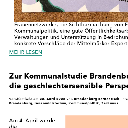
Frauennetzwerke, die Sichtbarmachung von F
Kommunalpolitik, eine gute Öffentlichkeitsa
Verwaltungen und Unterstützung in Bedrohung
konkrete Vorschläge der Mittelmärker Expert
„HER
MEHR LESEN
MIT
DER
SOLIDARISCHEN
Zur Kommunalstudie Brandenbur
MÄNNLICHKEIT!“
die geschlechtersensible Persp
22. April 2022
Brandenburg paritaetisch
Veröffentlicht am
von
unt
Brandenburg
Innenministerium
Kommunalpolitik
Sexismus
,
,
,
Am 4. April wurde
die