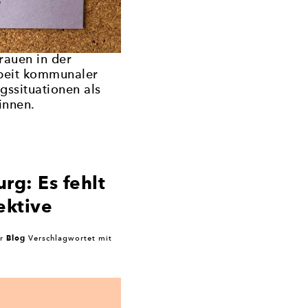
rauen in der
rbeit kommunaler
ssituationen als
innen.
g: Es fehlt
ektive
Blog
er
Verschlagwortet mit