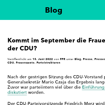
Blog
ung der politischen Gleichberechtigung von Frauen i
 setzt sich für eine paritätische Vertretung in poli
eteiligung in der Politik zu erreichen.
Kommt im September die Fraue
der CDU?
15. Juni 2022
FPR
Blog
Presse
Presse
Veröffentlicht am
von
unter
,
,
CDU
Frauenquote
Parteistrukturen
,
,
Nach der gestrigen Sitzung des CDU-Vorstand p
Generalsekretär Mario Czaja das Ergebnis lan
Zuvor war parteiintern viel über die
Einführung
diskutiert
worden.
Der CDU-Parteivorsitzende Friedrich Merz wird