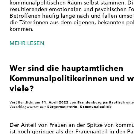
kommunalpolitischen Raum selbst stammen. Di
resultierenden emotionalen und psychischen Fo
Betroffenen häufig lange nach und fallen umso 
die Täter:innen aus dem eigenen, bekannten po
kommen.
„ZUR
MEHR LESEN
KOMMUNALSTUDIE
BRANDENBURG:
ES
Wer sind die hauptamtlichen
FEHLT
Kommunalpolitikerinnen und w
DIE
GESCHLECHTERSENSIBLE
viele?
PERSPEKTIVE“
11. April 2022
Brandenburg paritaetisch
Veröffentlicht am
von
unt
Bürgermeisterin
Kommunalpolitik
Verschlagwortet mit
,
Der Anteil von Frauen an der Spitze von komm
ist noch geringer als der Frauenanteil in den P