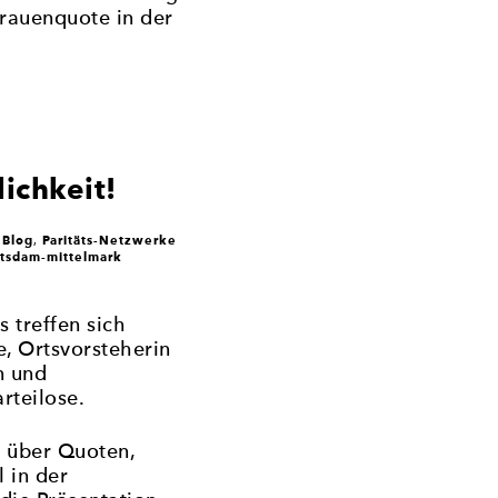
Frauenquote in der
ichkeit!
Blog
Paritäts-Netzwerke
r
,
tsdam-mittelmark
 treffen sich
, Ortsvorsteherin
n und
rteilose.
n über Quoten,
 in der