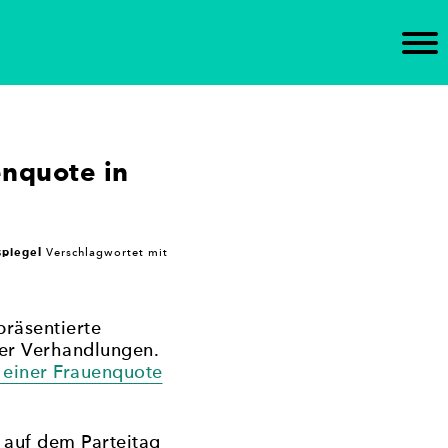
n Brandenburg ein. Die Initiative unterstützt die
tischen Gremien ein – mit dem Ziel,
nquote in
spiegel
Verschlagwortet mit
räsentierte
ger Verhandlungen.
 einer Frauenquote
 auf dem Parteitag