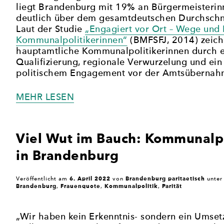
liegt Brandenburg mit 19% an Bürgermeisterin
deutlich über dem gesamtdeutschen Durchschn
Laut der Studie
„Engagiert vor Ort – Wege und
Kommunalpolitikerinnen“
(BMFSFJ, 2014) zeich
hauptamtliche Kommunalpolitikerinnen durch 
Qualifizierung, regionale Verwurzelung und ei
politischem Engagement vor der Amtsübernah
„WER
MEHR LESEN
SIND
DIE
HAUPTAMTLICHEN
Viel Wut im Bauch: Kommunalpo
KOMMUNALPOLITIKERINNEN
in Brandenburg
UND
WENN
JA,
6. April 2022
Brandenburg paritaetisch
Veröffentlicht am
von
unte
WIE
Brandenburg
Frauenquote
Kommunalpolitik
Parität
,
,
,
VIELE?“
„Wir haben kein Erkenntnis- sondern ein Umse