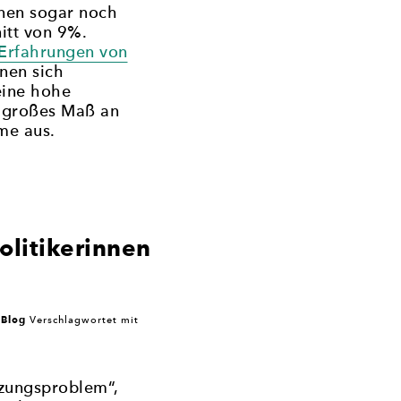
nen sogar noch
itt von 9%.
 Erfahrungen von
nen sich
eine hohe
n großes Maß an
me aus.
litikerinnen
Blog
r
Verschlagwortet mit
tzungsproblem“,