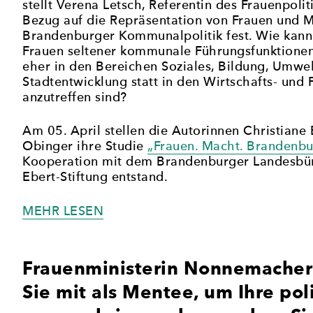
stellt Verena Letsch, Referentin des Frauenpolit
Bezug auf die Repräsentation von Frauen und M
Brandenburger Kommunalpolitik fest. Wie kann 
Frauen seltener kommunale Führungsfunktione
eher in den Bereichen Soziales, Bildung, Umwe
Stadtentwicklung statt in den Wirtschafts- und
anzutreffen sind?
Am 05. April stellen die Autorinnen Christiane
Obinger ihre Studie
„Frauen. Macht. Brandenbu
Kooperation mit dem Brandenburger Landesbüro
Ebert-Stiftung entstand.
„VIEL
MEHR LESEN
WUT
IM
BAUCH:
Frauenministerin Nonnemacher
KOMMUNALPOLITIKERINNEN
Sie mit als Mentee, um Ihre pol
IN
BRANDENBURG“