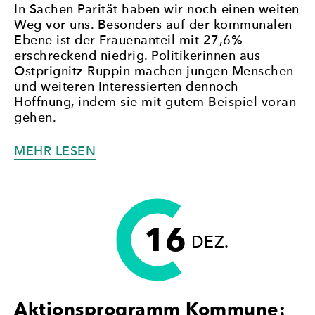
In Sachen Parität haben wir noch einen weiten
Weg vor uns. Besonders auf der kommunalen
Ebene ist der Frauenanteil mit 27,6%
erschreckend niedrig. Politikerinnen aus
Ostprignitz-Ruppin machen jungen Menschen
und weiteren Interessierten dennoch
Hoffnung, indem sie mit gutem Beispiel voran
gehen.
„POLITIK
MEHR LESEN
IN
UND
FÜR
OSTPRIGNITZ-
16
RUPPIN:
DEZ.
TRAUT
EUCH,
MITZUMACHEN!“
Aktionsprogramm Kommune: