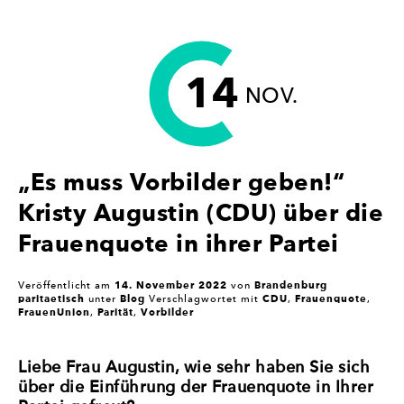
KOMMUNALER
AMTS-
UND
MANDATSTRÄGER*INNEN:
14
ES
NOV.
BRAUCHT
DEN
GESCHLECHTSSPEZIFISCHEN
BLICK!“
„Es muss Vorbilder geben!“
Kristy Augustin (CDU) über die
Frauenquote in ihrer Partei
14. November 2022
Brandenburg
Veröffentlicht am
von
paritaetisch
Blog
CDU
Frauenquote
unter
Verschlagwortet mit
,
,
FrauenUnion
Parität
Vorbilder
,
,
Liebe Frau Augustin, wie sehr haben Sie sich
über die Einführung der Frauenquote in Ihrer