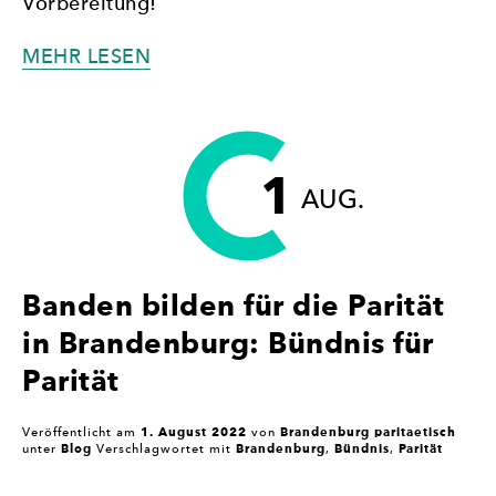
Vorbereitung!
„FRAUEN
MEHR LESEN
IN
DIE
PARLAMENTE:
EMPFEHLUNGEN
1
DER
AUG.
SÄCHSISCHEN
FACHKOMMISSION“
Banden bilden für die Parität
in Brandenburg: Bündnis für
Parität
1. August 2022
Brandenburg paritaetisch
Veröffentlicht am
von
Blog
Brandenburg
Bündnis
Parität
unter
Verschlagwortet mit
,
,