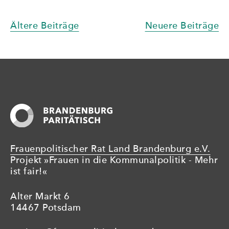
FÜR
DIE
Beitragsnavigation
Ältere Beiträge
Neuere Beiträge
PARITÄT
IN
BRANDENBURG:
BÜNDNIS
FÜR
PARITÄT“
Frauenpolitischer Rat Land Brandenburg e.V.
Projekt »Frauen in die Kommunalpolitik - Mehr
ist fair!«
Alter Markt 6
14467 Potsdam