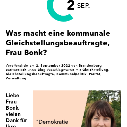
2
BRANDENBURG
SEP.
SIND
AUCH
30
JAHRE
Was macht eine kommunale
KAMPF
FÜR
Gleichstellungsbeauftragte,
GLEICHSTELLUNG“
Frau Bonk?
2. September 2022
Brandenburg
Veröffentlicht am
von
paritaetisch
Blog
Gleichstellung
unter
Verschlagwortet mit
,
Gleichstellungsbeauftragte
Kommunalpolitik
Parität
,
,
,
Verwaltung
Liebe
Frau
Bonk,
vielen
Dank für