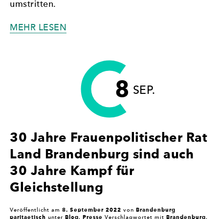
umstritten.
„CDU
MEHR LESEN
BESCHLIESST E
INE S
CHRITTWEISE, B
EFRISTETE F
8
RAUENQUOTE“
SEP.
30 Jahre Frauenpolitischer Rat
Land Brandenburg sind auch
30 Jahre Kampf für
Gleichstellung
8. September 2022
Brandenburg
Veröffentlicht am
von
paritaetisch
Blog
Presse
Brandenburg
unter
,
Verschlagwortet mit
,