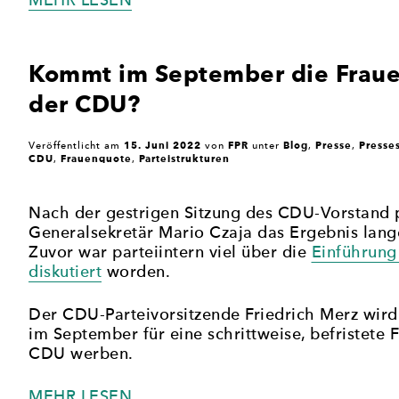
„FRAUEN
MEHR LESEN
IN
DIE
PARLAMENTE:
Kommt im September die Fraue
EMPFEHLUNGEN
der CDU?
DER
SÄCHSISCHEN
FACHKOMMISSION“
15. Juni 2022
FPR
Blog
Presse
Presse
Veröffentlicht am
von
unter
,
,
CDU
Frauenquote
Parteistrukturen
,
,
Nach der gestrigen Sitzung des CDU-Vorstand p
Generalsekretär Mario Czaja das Ergebnis lan
Zuvor war parteiintern viel über die
Einführung
diskutiert
worden.
Der CDU-Parteivorsitzende Friedrich Merz wird
im September für eine schrittweise, befristete 
CDU werben.
„KOMMT
MEHR LESEN