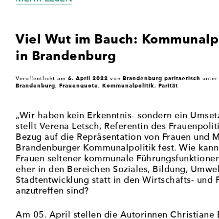
IM
SEPTEMBER
DIE
Viel Wut im Bauch: Kommunalpo
FRAUENQUOTE
in Brandenburg
IN
DER
CDU?“
6. April 2022
Brandenburg paritaetisch
Veröffentlicht am
von
unte
Brandenburg
Frauenquote
Kommunalpolitik
Parität
,
,
,
„Wir haben kein Erkenntnis- sondern ein Umse
stellt Verena Letsch, Referentin des Frauenpolit
Bezug auf die Repräsentation von Frauen und M
Brandenburger Kommunalpolitik fest. Wie kann 
Frauen seltener kommunale Führungsfunktione
eher in den Bereichen Soziales, Bildung, Umwe
Stadtentwicklung statt in den Wirtschafts- und
anzutreffen sind?
Am 05. April stellen die Autorinnen Christiane