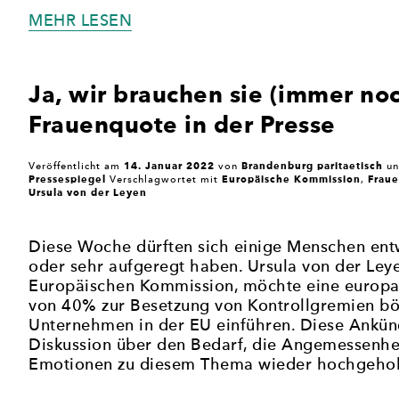
„1:0
MEHR LESEN
FÜR
DIE
FRAUENQUOTE
Ja, wir brauchen sie (immer noc
IM
Frauenquote in der Presse
FUSSBALL“
14. Januar 2022
Brandenburg paritaetisch
Veröffentlicht am
von
un
Pressespiegel
Europäische Kommission
Frau
Verschlagwortet mit
,
Ursula von der Leyen
Diese Woche dürften sich einige Menschen ent
oder sehr aufgeregt haben. Ursula von der Leye
Europäischen Kommission, möchte eine europa
von 40% zur Besetzung von Kontrollgremien bö
Unternehmen in der EU einführen. Diese Ankün
Diskussion über den Bedarf, die Angemessenhe
Emotionen zu diesem Thema wieder hochgehol