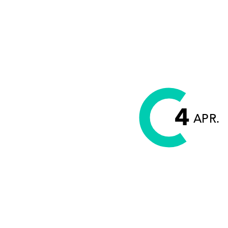
4
APR.