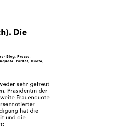
h). Die
Blog
Presse
ter
,
,
enquote
Parität
Quote
,
,
,
weder sehr gefreut
n, Präsidentin der
weite Frauenquote
rsennotierter
digung hat die
it und die
t: