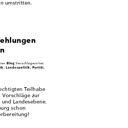
n umstritten.
fehlungen
on
Blog
ter
Verschlagwortet
ik
Landespolitik
Parität
,
,
,
echtigten Teilhabe
 Vorschläge zur
- und Landesebene.
burg schon
orbereitung!