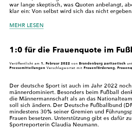
war lange skeptisch, was Quoten anbelangt, ab
klar ein: Von selbst wird sich das nicht ergeben
„KOMMT
MEHR LESEN
DIE
FRAUENQUOTE
IN
1:0 für die Frauenquote im Fuß
DER
CDU?“
1. Februar 2022
Brandenburg paritaetisch
Veröffentlicht am
von
un
Pressemitteilungen
Frauenförderung
Frauen
Verschlagwortet mit
,
Der deutsche Sport ist auch im Jahr 2022 noch
männerdominiert. Besonders beim Fußball denk
die Männermannschaft als an das Nationalteam
soll sich ändern. Der Deutsche Fußballbund (DF
mindestens 30% seiner Gremien und Führungsp
Frauen besetzen. Unterstützung gibt es dafür z
Sportreporterin Claudia Neumann.