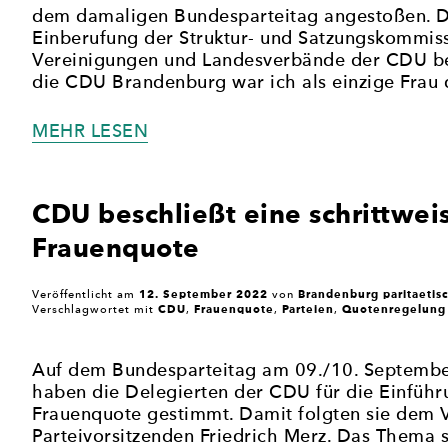
dem damaligen Bundesparteitag angestoßen. D
Einberufung der Struktur- und Satzungskommissi
Vereinigungen und Landesverbände der CDU bet
die CDU Brandenburg war ich als einzige Frau 
„„ES
MEHR LESEN
MUSS
VORBILDER
GEBEN!“
CDU beschließt eine schrittweis
KRISTY
Frauenquote
AUGUSTIN
(CDU)
ÜBER
12. September 2022
Brandenburg paritaetis
Veröffentlicht am
von
DIE
CDU
Frauenquote
Parteien
Quotenregelung
Verschlagwortet mit
,
,
,
FRAUENQUOTE
IN
Auf dem Bundesparteitag am 09./10. Septembe
IHRER
haben die Delegierten der CDU für die Einführ
PARTEI“
Frauenquote gestimmt. Damit folgten sie dem 
Parteivorsitzenden Friedrich Merz. Das Thema s