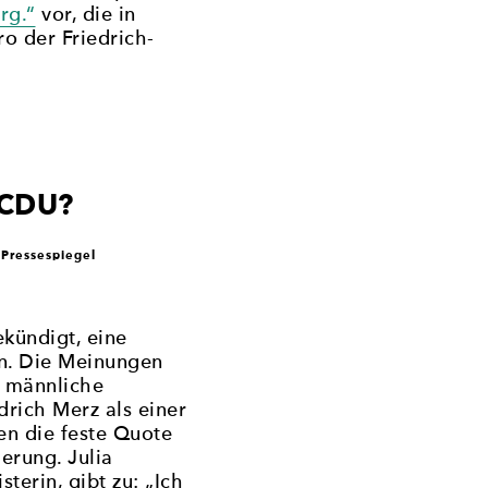
rg.“
vor, die in
 der Friedrich-
 CDU?
Pressespiegel
r
kündigt, eine
en. Die Meinungen
m männliche
drich Merz als einer
en die feste Quote
derung. Julia
erin, gibt zu: „Ich