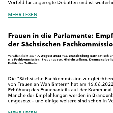
Vorfeld für angeregte Debatten und ist weiterhi
„CDU
MEHR LESEN
BESCHLIESST E
INE S
CHRITTWEISE, B
Frauen in die Parlamente: Emp
EFRISTETE F
der Sächsischen Fachkommissi
RAUENQUOTE“
17. August 2022
Brandenburg paritaetisch
Veröffentlicht am
von
un
Fachkommission
Frauenquote
Gleichstellung
Kommunalpolit
mit
,
,
,
Politische Teilhabe
Die “Sächsische Fachkommission zur gleichber
von Frauen an Wahlämtern” hat am 16.06.2022
Erhöhung des Frauenanteils auf der Kommunal
Manche der Empfehlungen werden in Branden
umgesetzt – und einige weitere sind schon in V