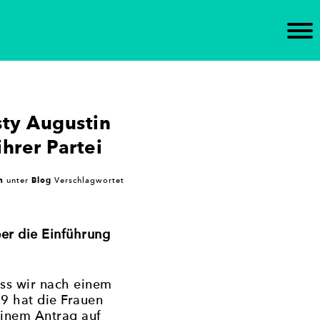
n Brandenburg ein. Die Initiative unterstützt die
tischen Gremien ein – mit dem Ziel,
sty Augustin
hrer Partei
h
Blog
unter
Verschlagwortet
ber die Einführung
ass wir nach einem
9 hat die Frauen
inem Antrag auf