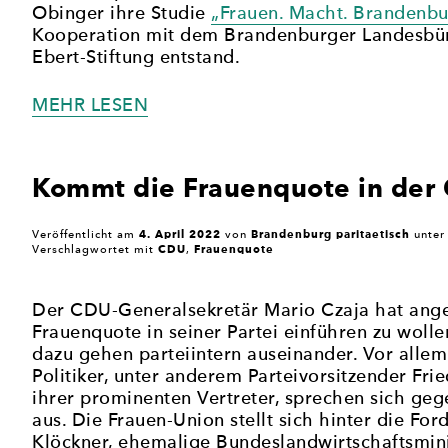
Obinger ihre Studie
„Frauen. Macht. Brandenbu
Kooperation mit dem Brandenburger Landesbüro
Ebert-Stiftung entstand.
„VIEL
MEHR LESEN
WUT
IM
BAUCH:
Kommt die Frauenquote in der
KOMMUNALPOLITIKERINNEN
IN
4. April 2022
Brandenburg paritaetisch
Veröffentlicht am
von
unte
BRANDENBURG“
CDU
Frauenquote
Verschlagwortet mit
,
Der CDU-Generalsekretär Mario Czaja hat ange
Frauenquote in seiner Partei einführen zu woll
dazu gehen parteiintern auseinander. Vor alle
Politiker, unter anderem Parteivorsitzender Frie
ihrer prominenten Vertreter, sprechen sich geg
aus. Die Frauen-Union stellt sich hinter die For
Klöckner, ehemalige Bundeslandwirtschaftsminist