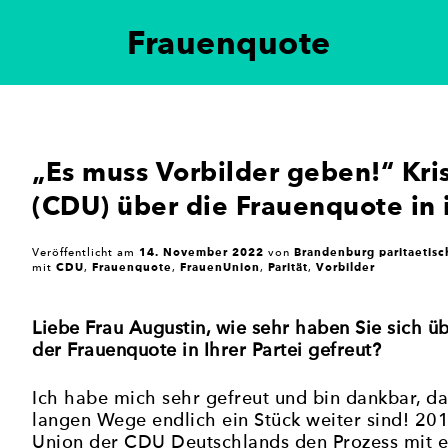
Frauenquote
ung der politischen Gleichberechtigung von Frauen i
 setzt sich für eine paritätische Vertretung in poli
eteiligung in der Politik zu erreichen.
„Es muss Vorbilder geben!“ Kri
(CDU) über die Frauenquote in i
14. November 2022
Brandenburg paritaetisc
Veröffentlicht am
von
CDU
Frauenquote
FrauenUnion
Parität
Vorbilder
mit
,
,
,
,
Liebe Frau Augustin, wie sehr haben Sie sich ü
der Frauenquote in Ihrer Partei gefreut?
Ich habe mich sehr gefreut und bin dankbar, d
langen Wege endlich ein Stück weiter sind! 201
Union der CDU Deutschlands den Prozess mit e