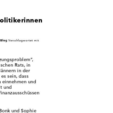
litikerinnen
Blog
r
Verschlagwortet mit
tzungsproblem“,
ischen Rats, in
ännern in der
es sein, dass
n einnehmen und
lt und
 Finanzausschüssen
 Bonk und Sophie