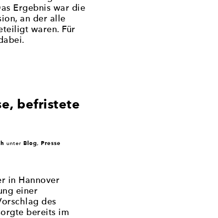
as Ergebnis war die
on, an der alle
eiligt waren. Für
dabei.
e, befristete
ch
Blog
Presse
unter
,
r in Hannover
ung einer
Vorschlag des
orgte bereits im