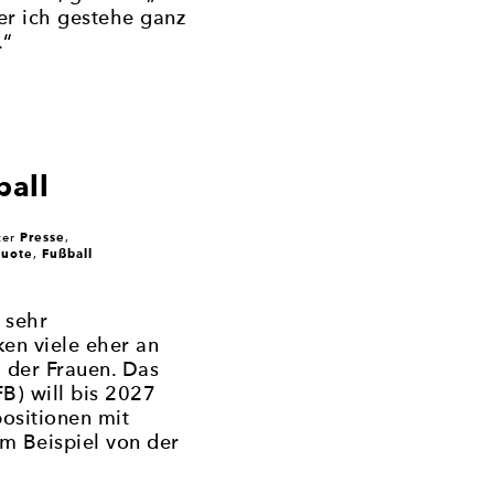
er ich gestehe ganz
.“
ball
Presse
ter
,
quote
Fußball
,
 sehr
en viele eher an
 der Frauen. Das
B) will bis 2027
ositionen mit
um Beispiel von der