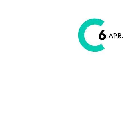
6
APR.