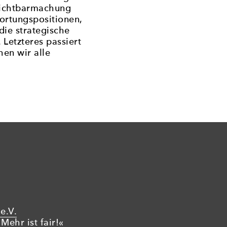
 Sichtbarmachung
wortungspositionen,
die strategische
 Letzteres passiert
hen wir alle
e.V.
Mehr ist fair!«