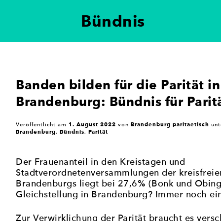
Bündnis
ung der politischen Gleichberechtigung von Frauen i
 setzt sich für eine paritätische Vertretung in poli
eteiligung in der Politik zu erreichen.
Banden bilden für die Parität in
Brandenburg: Bündnis für Parit
1. August 2022
Brandenburg paritaetisch
Veröffentlicht am
von
unt
Brandenburg
Bündnis
Parität
,
,
Der Frauenanteil in den Kreistagen und
Stadtverordnetenversammlungen der kreisfreie
Brandenburgs liegt bei 27,6% (Bonk und Obing
Gleichstellung in Brandenburg? Immer noch ei
Zur Verwirklichung der Parität braucht es versc