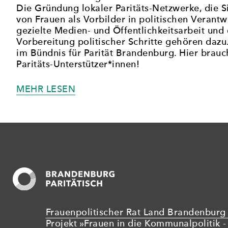
Die Gründung lokaler Paritäts-Netzwerke, die
von Frauen als Vorbilder in politischen Verant
gezielte Medien- und Öffentlichkeitsarbeit und 
Vorbereitung politischer Schritte gehören dazu.
im Bündnis für Parität Brandenburg. Hier brauc
Paritäts-Unterstützer*innen!
„BANDEN
MEHR LESEN
BILDEN
FÜR
DIE
PARITÄT
IN
BRANDENBURG:
BÜNDNIS
FÜR
PARITÄT“
Frauenpolitischer Rat Land Brandenburg 
Projekt »Frauen in die Kommunalpolitik - 