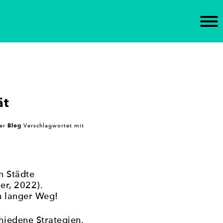
n Brandenburg ein. Die Initiative unterstützt die
tischen Gremien ein – mit dem Ziel,
ät
Blog
er
Verschlagwortet mit
n Städte
er, 2022).
n langer Weg!
hiedene Strategien.