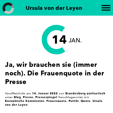
Weiter
Ursula von der Leyen
zum
Inhalt
Frauen in die Kommunalpolitik
„Brandenburg paritätisch“ setzt sich für die
Förderung der politischen Gleichberechtigung von
Frauen in Brandenburg ein. Die Initiative
14
unterstützt die Beteiligung von Frauen an
JAN.
politischen Prozessen und setzt sich für eine
paritätische Vertretung in politischen Gremien ein
– mit dem Ziel, Geschlechtergerechtigkeit und eine
stärkere Frauenbeteiligung in der Politik zu
Ja, wir brauchen sie (immer
erreichen.
noch). Die Frauenquote in der
Presse
14. Januar 2022
Brandenburg paritaetisch
Veröffentlicht am
von
Blog
Presse
Pressespiegel
unter
,
,
Verschlagwortet mit
Europäische Kommission
Frauenquote
Parität
Quote
Ursula
,
,
,
,
von der Leyen