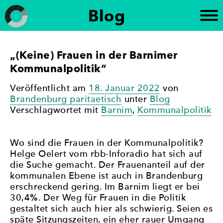
Weiter
Blog
zum
Inhalt
Frauen in die Kommunalpolitik
„Brandenburg paritätisch“ setzt sich für die
„(Keine) Frauen in der Barnimer
Förderung der politischen Gleichberechtigung von
Kommunalpolitik“
Frauen in Brandenburg ein. Die Initiative
unterstützt die Beteiligung von Frauen an
politischen Prozessen und setzt sich für eine
Veröffentlicht am
18. Januar 2022
von
paritätische Vertretung in politischen Gremien ein
Brandenburg paritaetisch
unter
Blog
– mit dem Ziel, Geschlechtergerechtigkeit und eine
Verschlagwortet mit
Barnim
,
Kommunalpolitik
stärkere Frauenbeteiligung in der Politik zu
erreichen.
Wo sind die Frauen in der Kommunalpolitik?
Helge Oelert vom rbb-Inforadio hat sich auf
die Suche gemacht. Der Frauenanteil auf der
kommunalen Ebene ist auch in Brandenburg
erschreckend gering. Im Barnim liegt er bei
30,4%. Der Weg für Frauen in die Politik
gestaltet sich auch hier als schwierig. Seien es
späte Sitzungszeiten, ein eher rauer Umgang