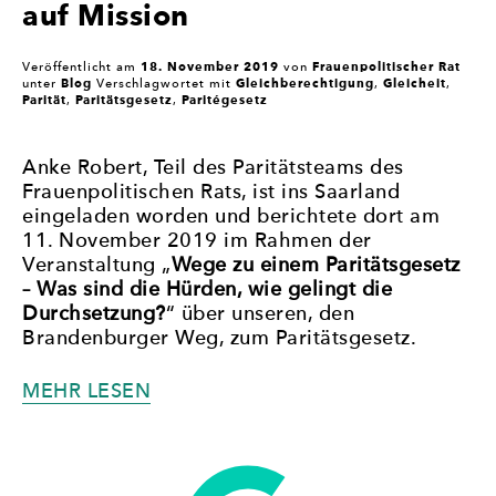
auf Mission
18. November 2019
Frauenpolitischer Rat
Veröffentlicht am
von
Blog
Gleichberechtigung
Gleicheit
unter
Verschlagwortet mit
,
,
Parität
Paritätsgesetz
Paritégesetz
,
,
Anke Robert, Teil des Paritätsteams des
Frauenpolitischen Rats, ist ins Saarland
eingeladen worden und berichtete dort am
11. November 2019 im Rahmen der
Veranstaltung „
Wege zu einem Paritätsgesetz
– Was sind die Hürden, wie gelingt die
Durchsetzung?
“ über unseren, den
Brandenburger Weg, zum Paritätsgesetz.
„DAS
MEHR LESEN
PARITÄTSTEAM
IM
SAARLAND
AUF