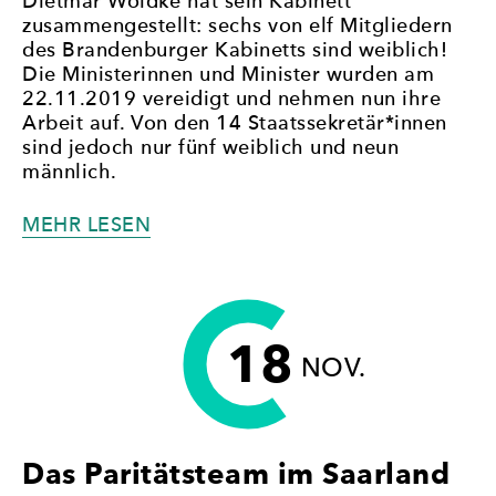
Dietmar Woidke hat sein Kabinett
zusammengestellt: sechs von elf Mitgliedern
des Brandenburger Kabinetts sind weiblich!
Die Ministerinnen und Minister wurden am
22.11.2019 vereidigt und nehmen nun ihre
Arbeit auf. Von den 14 Staatssekretär*innen
sind jedoch nur fünf weiblich und neun
männlich.
„DAS
MEHR LESEN
BRANDENBURGER
KABINETT
IST
JETZT
18
PARITÄTISCH
NOV.
BESETZT!“
Das Paritätsteam im Saarland