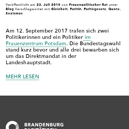
23. Juli 2018
Frauenpolitischer Rat
Veröffentlicht am
von
unter
Blog
Gleicheit
Parität
Paritégesetz
Quote
Verschlagwortet mit
,
,
,
,
Sexismus
Am 12. September 2017 trafen sich zwei
Politikerinnen und ein Politiker
im
Frauenzentrum Potsdam
. Die Bundestagswahl
stand kurz bevor und alle drei bewarben sich
um das Direktmandat in der
Landeshauptstadt.
„NICHT
MEHR LESEN
MEHR
MIT
DEN
SCHULTERN
ZUCKEN
–
SEXISMUS
IN