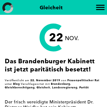
Weiter
Gleicheit
zum
Inhalt
Frauen in die Kommunalpolitik
„Brandenburg paritätisch“ setzt sich für die
Förderung der politischen Gleichberechtigung von
Frauen in Brandenburg ein. Die Initiative
22
unterstützt die Beteiligung von Frauen an
NOV.
politischen Prozessen und setzt sich für eine
paritätische Vertretung in politischen Gremien ein
– mit dem Ziel, Geschlechtergerechtigkeit und eine
stärkere Frauenbeteiligung in der Politik zu
Das Brandenburger Kabinett
erreichen.
ist jetzt paritätisch besetzt!
22. November 2019
Frauenpolitischer Rat
Veröffentlicht am
von
Blog
Brandenburg
unter
Verschlagwortet mit
,
Gleichberechtigung
Gleicheit
Landesregierung
Parität
,
,
,
Der frisch vereidigte Ministerpräsident Dr.