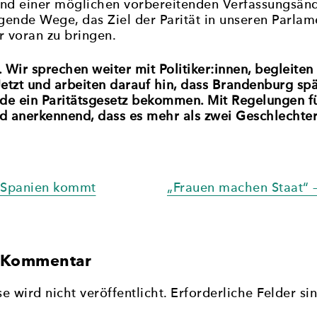
und einer möglichen vorbereitenden Verfassungsän
ende Wege, das Ziel der Parität in unseren Parlam
r voran zu bringen.
. Wir sprechen weiter mit Politiker:innen, begleite
tzt und arbeiten darauf hin, dass Brandenburg spä
de ein Paritätsgesetz bekommen. Mit Regelungen fü
d anerkennend, dass es mehr als zwei Geschlechter
gation
n Spanien kommt
„Frauen machen Staat“ 
n Kommentar
 wird nicht veröffentlicht.
Erforderliche Felder si