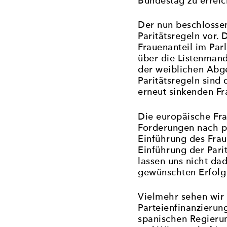
Bundestag zu erreic
Der nun beschlossen
Paritätsregeln vor.
Frauenanteil im Par
über die Listenmand
der weiblichen Abge
Paritätsregeln sin
erneut sinkenden Fr
Die europäische Fr
Forderungen nach po
Einführung des Fra
Einführung der Pari
lassen uns nicht da
gewünschten Erfolg
Vielmehr sehen wir 
Parteienfinanzierun
spanischen Regierun