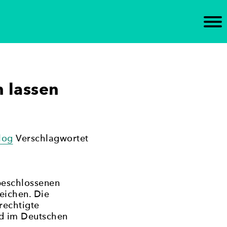
n Brandenburg ein. Die Initiative unterstützt die
tischen Gremien ein – mit dem Ziel,
 lassen
log
Verschlagwortet
 beschlossenen
reichen. Die
rechtigte
nd im Deutschen