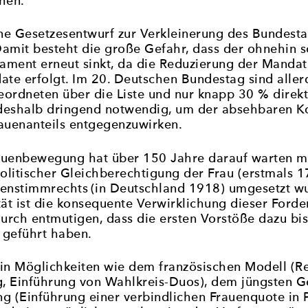
hen.
e Gesetzesentwurf zur Verkleinerung des Bundesta
 Damit besteht die große Gefahr, dass der ohnehin 
lament erneut sinkt, da die Reduzierung der Mandat
ate erfolgt. Im 20. Deutschen Bundestag sind alle
ordneten über die Liste und nur knapp 30 % direkt
d deshalb dringend notwendig, um der absehbaren K
auenanteils entgegenzuwirken.
auenbewegung hat über 150 Jahre darauf warten mü
litischer Gleichberechtigung der Frau (erstmals 17
uenstimmrechts (in Deutschland 1918) umgesetzt w
tät ist die konsequente Verwirklichung dieser Forde
durch entmutigen, dass die ersten Vorstöße dazu bi
 geführt haben.
in Möglichkeiten wie dem französischen Modell (R
g, Einführung von Wahlkreis-Duos), dem jüngsten G
g (Einführung einer verbindlichen Frauenquote in Po