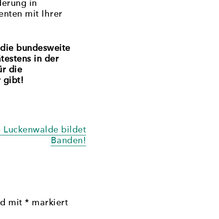
derung in
enten mit Ihrer
n die bundesweite
testens in der
r die
 gibt!
– Luckenwalde bildet
Banden!
nd mit
*
markiert