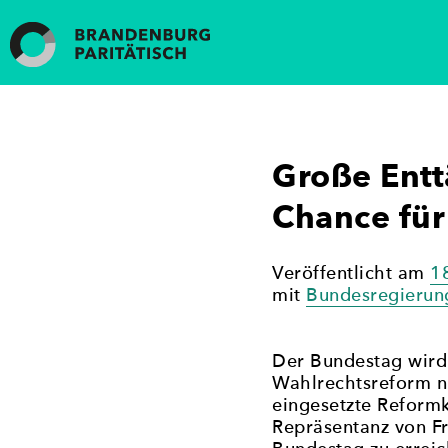
Weiter
zum
Inhalt
Frauen in die Kommunalpolitik
„Brandenburg paritätisch“ setzt sich für die Förder
Beteiligung von Frauen an politischen Prozessen und
Geschlechtergerechtigkeit und eine stärkere Frauenb
Große Entt
Chance für 
Veröffentlicht am
1
mit
Bundesregierun
Der Bundestag wird 
Wahlrechtsreform nic
eingesetzte Reformk
Repräsentanz von F