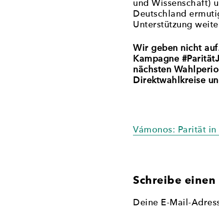
und Wissenschaft) 
Deutschland ermutig
Unterstützung weite
Wir geben nicht auf
Kampagne #ParitätJe
nächsten Wahlperio
Direktwahlkreise un
Beitragsnavi
Vámonos: Parität i
Schreibe eine
Deine E-Mail-Adresse