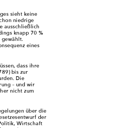
ges sieht keine
schon niedrige
e ausschließlich
rdings knapp 70 %
 gewählt.
onsequenz eines
ssen, dass ihre
89) bis zur
urden. Die
rung – und wir
sher nicht zum
egelungen über die
esetzesentwurf der
litik, Wirtschaft