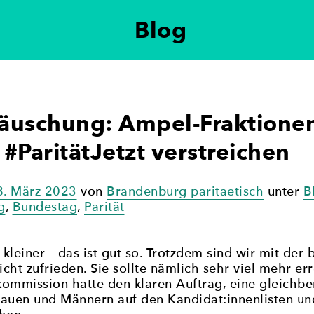
Blog
ung der politischen Gleichberechtigung von Frauen i
 setzt sich für eine paritätische Vertretung in poli
eteiligung in der Politik zu erreichen.
äuschung: Ampel-Fraktionen
#ParitätJetzt verstreichen
8. März 2023
von
Brandenburg paritaetisch
unter
B
g
,
Bundestag
,
Parität
kleiner – das ist gut so. Trotzdem sind wir mit der
ht zufrieden. Sie sollte nämlich sehr viel mehr er
ommission hatte den klaren Auftrag, eine gleichbe
rauen und Männern auf den Kandidat:innenlisten u