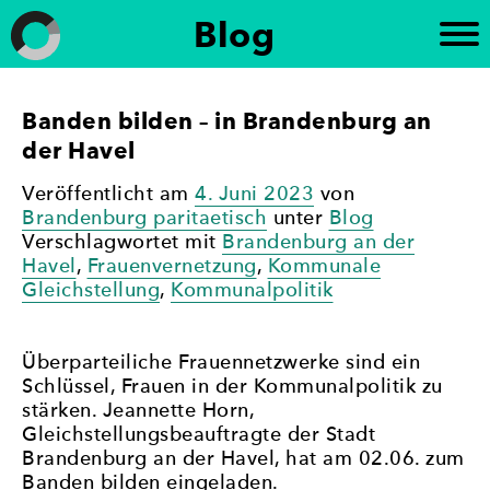
Weiter
Blog
zum
Inhalt
Frauen in die Kommunalpolitik
„Brandenburg paritätisch“ setzt sich für die
Banden bilden – in Brandenburg an
Förderung der politischen Gleichberechtigung von
der Havel
Frauen in Brandenburg ein. Die Initiative
unterstützt die Beteiligung von Frauen an
politischen Prozessen und setzt sich für eine
Veröffentlicht am
4. Juni 2023
von
paritätische Vertretung in politischen Gremien ein
Brandenburg paritaetisch
unter
Blog
– mit dem Ziel, Geschlechtergerechtigkeit und eine
Verschlagwortet mit
Brandenburg an der
stärkere Frauenbeteiligung in der Politik zu
Havel
,
Frauenvernetzung
,
Kommunale
erreichen.
Gleichstellung
,
Kommunalpolitik
Überparteiliche Frauennetzwerke sind ein
Schlüssel, Frauen in der Kommunalpolitik zu
stärken. Jeannette Horn,
Gleichstellungsbeauftragte der Stadt
Brandenburg an der Havel, hat am 02.06. zum
Banden bilden eingeladen.