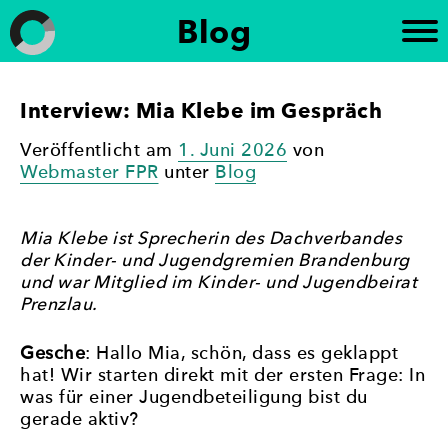
Weiter
Blog
zum
Inhalt
Frauen in die Kommunalpolitik
„Brandenburg paritätisch“ setzt sich für die
Interview: Mia Klebe im Gespräch
Förderung der politischen Gleichberechtigung von
Frauen in Brandenburg ein. Die Initiative
Veröffentlicht am
1. Juni 2026
von
unterstützt die Beteiligung von Frauen an
Webmaster FPR
unter
Blog
politischen Prozessen und setzt sich für eine
paritätische Vertretung in politischen Gremien ein
– mit dem Ziel, Geschlechtergerechtigkeit und eine
Mia Klebe ist Sprecherin des Dachverbandes
stärkere Frauenbeteiligung in der Politik zu
der Kinder- und Jugendgremien Brandenburg
erreichen.
und war Mitglied im Kinder- und Jugendbeirat
Prenzlau.
Gesche
: Hallo Mia, schön, dass es geklappt
hat! Wir starten direkt mit der ersten Frage: In
was für einer Jugendbeteiligung bist du
gerade aktiv?