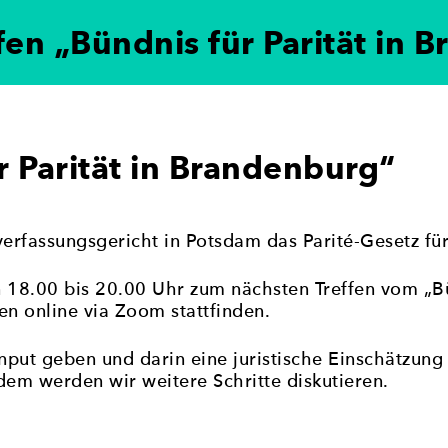
fen „Bündnis für Parität in 
ung der politischen Gleichberechtigung von Frauen i
 setzt sich für eine paritätische Vertretung in poli
eteiligung in der Politik zu erreichen.
r Parität in Brandenburg“
erfassungsgericht in Potsdam das Parité-Gesetz für
18.00 bis 20.00 Uhr zum nächsten Treffen vom „Bün
n online via Zoom stattfinden.
Input geben und darin eine juristische Einschätzun
rdem werden wir weitere Schritte diskutieren.