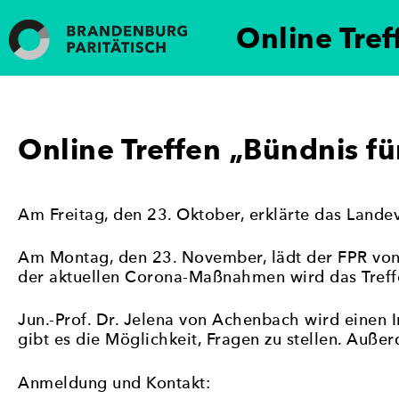
Weiter
zum
Online Tref
Inhalt
Frauen in die Kommunalpolitik
„Brandenburg paritätisch“ setzt sich für die Förder
Beteiligung von Frauen an politischen Prozessen und
Geschlechtergerechtigkeit und eine stärkere Frauenb
Online Treffen „Bündnis fü
Am Freitag, den 23. Oktober, erklärte das Landev
Am Montag, den 23. November, lädt der FPR von 
der aktuellen Corona-Maßnahmen wird das Treffe
Jun.-Prof. Dr. Jelena von Achenbach wird einen 
gibt es die Möglichkeit, Fragen zu stellen. Auße
Anmeldung und Kontakt: