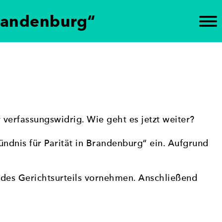
Brandenburg“
n Brandenburg ein. Die Initiative unterstützt die
tischen Gremien ein – mit dem Ziel,
 verfassungswidrig. Wie geht es jetzt weiter?
dnis für Parität in Brandenburg“ ein. Aufgrund
g des Gerichtsurteils vornehmen. Anschließend