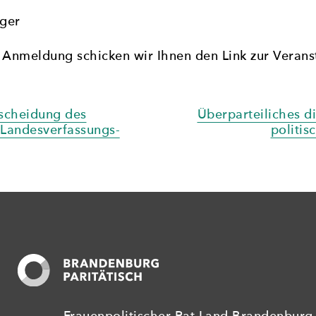
nger
 Anmeldung schicken wir Ihnen den Link zur Verans
gation
scheidung des
Überparteiliches di
Landesverfassungs­
politis