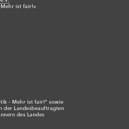
e.V.
Mehr ist fair!«
ik – Mehr ist fair!“ sowie
on der Landesbeauftragten
ännern des Landes