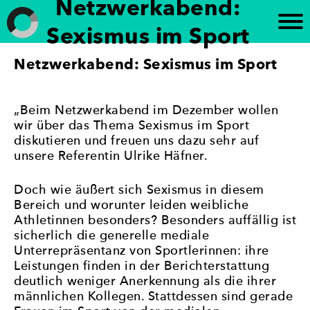
Netzwerkabend:
Weiter
zum
Sexismus im Sport
Inhalt
Netzwerkabend: Sexismus im Sport
Frauen in die Kommunalpolitik
„Brandenburg paritätisch“ setzt sich für die
Förderung der politischen Gleichberechtigung von
Frauen in Brandenburg ein. Die Initiative
unterstützt die Beteiligung von Frauen an
„Beim Netzwerkabend im Dezember wollen
politischen Prozessen und setzt sich für eine
wir über das Thema Sexismus im Sport
paritätische Vertretung in politischen Gremien ein
diskutieren und freuen uns dazu sehr auf
– mit dem Ziel, Geschlechtergerechtigkeit und eine
unsere Referentin Ulrike Häfner.
stärkere Frauenbeteiligung in der Politik zu
erreichen.
Doch wie äußert sich Sexismus in diesem
Bereich und worunter leiden weibliche
Athletinnen besonders? Besonders auffällig ist
sicherlich die generelle mediale
Unterrepräsentanz von Sportlerinnen: ihre
Leistungen finden in der Berichterstattung
deutlich weniger Anerkennung als die ihrer
männlichen Kollegen. Stattdessen sind gerade