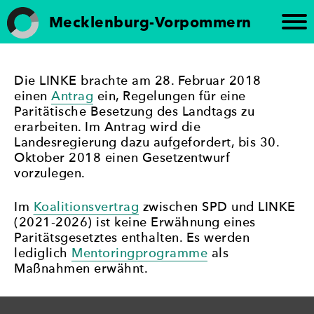
Weiter
Mecklenburg-Vorpommern
zum
Inhalt
Frauen in die Kommunalpolitik
„Brandenburg paritätisch“ setzt sich für die
Förderung der politischen Gleichberechtigung von
Die LINKE brachte am 28. Februar 2018
Frauen in Brandenburg ein. Die Initiative
einen
Antrag
ein, Regelungen für eine
unterstützt die Beteiligung von Frauen an
Paritätische Besetzung des Landtags zu
politischen Prozessen und setzt sich für eine
erarbeiten. Im Antrag wird die
paritätische Vertretung in politischen Gremien ein
Landesregierung dazu aufgefordert, bis 30.
– mit dem Ziel, Geschlechtergerechtigkeit und eine
Oktober 2018 einen Gesetzentwurf
stärkere Frauenbeteiligung in der Politik zu
vorzulegen.
erreichen.
Im
Koalitionsvertrag
zwischen SPD und LINKE
(2021-2026) ist keine Erwähnung eines
Paritätsgesetztes enthalten. Es werden
lediglich
Mentoringprogramme
als
Maßnahmen erwähnt.