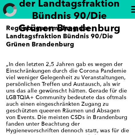
der Landtagsfraktion
Weiter
zum
Bündnis 90/Die
Inhalt
Grünen Brandenburg
Regenbogenempfang der
Frauen in die Kommunalpolitik
„Brandenburg paritätisch“ setzt sich für die
Förderung der politischen Gleichberechtigung von
Landtagsfraktion Bündnis 90/Die
Frauen in Brandenburg ein. Die Initiative
Grünen Brandenburg
unterstützt die Beteiligung von Frauen an
politischen Prozessen und setzt sich für eine
paritätische Vertretung in politischen Gremien ein
„In den letzten 2,5 Jahren gab es wegen der
– mit dem Ziel, Geschlechtergerechtigkeit und eine
Einschränkungen durch die Corona Pandemie
stärkere Frauenbeteiligung in der Politik zu
viel weniger Gelegenheit zu Veranstaltungen,
erreichen.
persönlichen Treffen und Austausch, als wir
uns das alle gewünscht hätten. Gerade für die
LGBTQIA+ Community bedeutete das oftmals
auch einen eingeschränkten Zugang zu
geschützten queeren Räumen und Absagen
von Events. Die meisten CSDs in Brandenburg
fanden unter Beachtung der
Hygienevorschriften dennoch statt, was für die