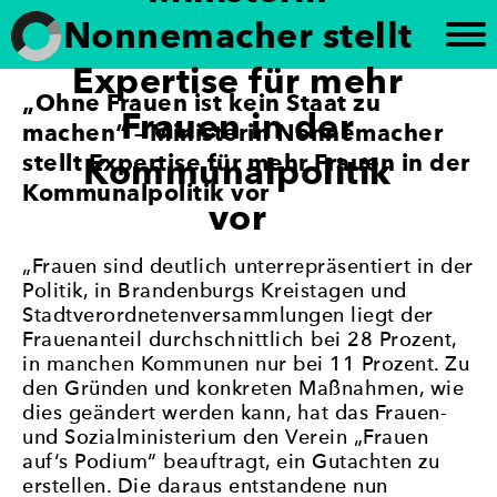
Weiter
Nonnemacher stellt
zum
Inhalt
Expertise für mehr
„Ohne Frauen ist kein Staat zu
Frauen in die Kommunalpolitik
„Brandenburg paritätisch“ setzt sich für die
Frauen in der
Förderung der politischen Gleichberechtigung von
machen“ – Ministerin Nonnemacher
Frauen in Brandenburg ein. Die Initiative
stellt Expertise für mehr Frauen in der
Kommunalpolitik
unterstützt die Beteiligung von Frauen an
Kommunalpolitik vor
politischen Prozessen und setzt sich für eine
vor
paritätische Vertretung in politischen Gremien ein
– mit dem Ziel, Geschlechtergerechtigkeit und eine
„Frauen sind deutlich unterrepräsentiert in der
stärkere Frauenbeteiligung in der Politik zu
Politik, in Brandenburgs Kreistagen und
erreichen.
Stadtverordnetenversammlungen liegt der
Frauenanteil durchschnittlich bei 28 Prozent,
in manchen Kommunen nur bei 11 Prozent. Zu
den Gründen und konkreten Maßnahmen, wie
dies geändert werden kann, hat das Frauen-
und Sozialministerium den Verein „Frauen
auf‘s Podium“ beauftragt, ein Gutachten zu
erstellen. Die daraus entstandene nun