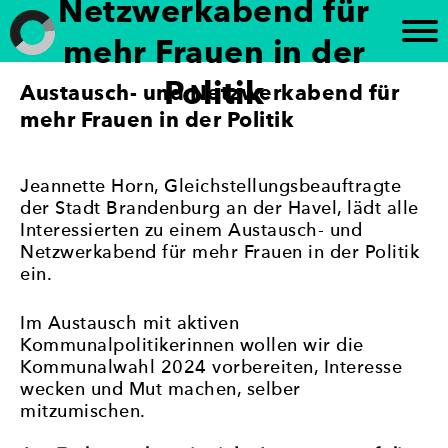
Netzwerkabend für
Weiter
zum
mehr Frauen in der
Inhalt
Politik
Austausch- und Netzwerkabend für
Frauen in die Kommunalpolitik
„Brandenburg paritätisch“ setzt sich für die
Förderung der politischen Gleichberechtigung von
mehr Frauen in der Politik
Frauen in Brandenburg ein. Die Initiative
unterstützt die Beteiligung von Frauen an
politischen Prozessen und setzt sich für eine
Jeannette Horn, Gleichstellungsbeauftragte
paritätische Vertretung in politischen Gremien ein
der Stadt Brandenburg an der Havel, lädt alle
– mit dem Ziel, Geschlechtergerechtigkeit und eine
Interessierten zu einem Austausch- und
stärkere Frauenbeteiligung in der Politik zu
Netzwerkabend für mehr Frauen in der Politik
erreichen.
ein.
Im Austausch mit aktiven
Kommunalpolitikerinnen wollen wir die
Kommunalwahl 2024 vorbereiten, Interesse
wecken und Mut machen, selber
mitzumischen.