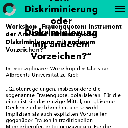
Weiter
Diskriminierung
zum
Inhalt
oder
Workshop „Frauenquoten: Instrument
Frauen in die Kommunalpolitik
„Brandenburg paritätisch“ setzt sich für die
Diskriminierung
Förderung der politischen Gleichberechtigung von
der Anti-Diskriminierung oder
Frauen in Brandenburg ein. Die Initiative
Diskriminierung mit anderem
mit anderem
unterstützt die Beteiligung von Frauen an
Vorzeichen?“
politischen Prozessen und setzt sich für eine
Vorzeichen?“
paritätische Vertretung in politischen Gremien ein
– mit dem Ziel, Geschlechtergerechtigkeit und eine
Interdisziplinärer Workshop der Christian-
stärkere Frauenbeteiligung in der Politik zu
Albrechts-Universität zu Kiel:
erreichen.
„Quotenregelungen, insbesondere die
sogenannte Frauenquote, polarisieren: Für die
einen ist sie das einzige Mittel, um gläserne
Decken zu durchbrechen und sowohl
impliziten als auch expliziten Vorurteilen
gegenüber Frauen in traditionellen
Männerberufen entgegenzuwirken. Für die